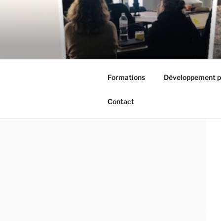
Aller
au
contenu
principal
Formations
Développement p
Contact