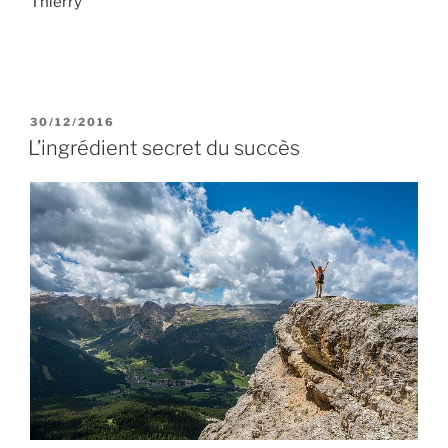
Thierry
PUBLIÉ
30/12/2016
LE
L’ingrédient secret du succès