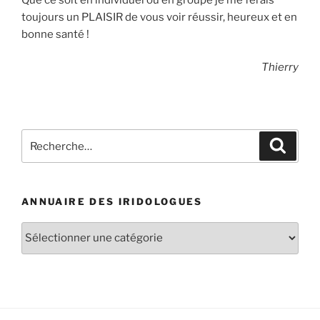
toujours un PLAISIR de vous voir réussir, heureux et en
bonne santé !
Thierry
Recherche
Recher
pour
:
ANNUAIRE DES IRIDOLOGUES
Annuaire
des
iridologues