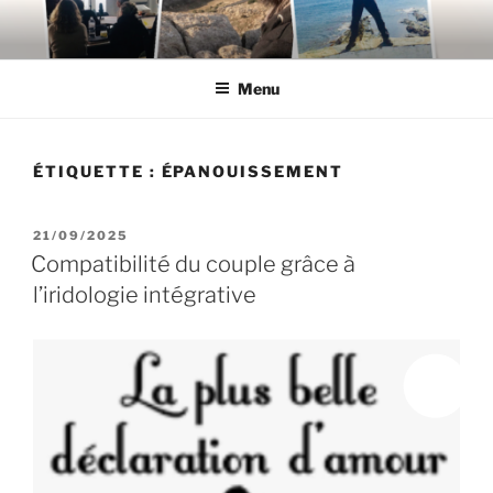
Aller
au
contenu
Menu
principal
ÉTIQUETTE :
ÉPANOUISSEMENT
PUBLIÉ
21/09/2025
LE
Compatibilité du couple grâce à
l’iridologie intégrative