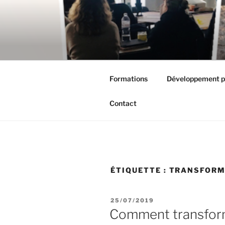
Aller
au
contenu
principal
Formations
Développement p
Contact
ÉTIQUETTE :
TRANSFORM
PUBLIÉ
25/07/2019
LE
Comment transform