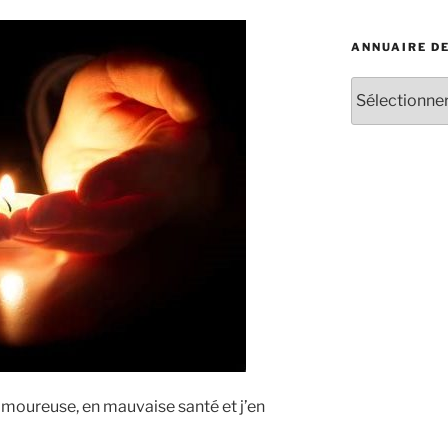
:
ANNUAIRE D
Annuaire
des
iridologues
 amoureuse, en mauvaise santé et j’en