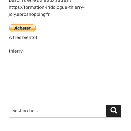
Besoin d’être utile aux autres ?
https://formation-iridologue-thierry-
joly.eproshopping.fr
A très bientôt
thierry
Recherche
Recher
pour
: