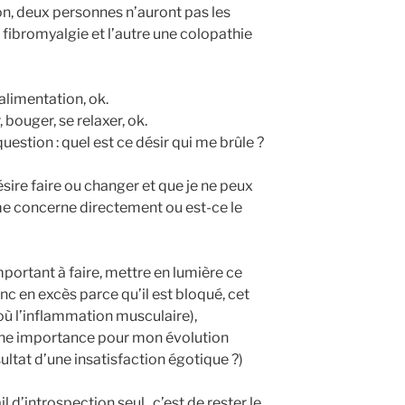
n, deux personnes n’auront pas les
fibromyalgie et l’autre une colopathie
alimentation, ok.
, bouger, se relaxer, ok.
question : quel est ce désir qui me brûle ?
ésire faire ou changer et que je ne peux
 me concerne directement ou est-ce le
mportant à faire, mettre en lumière ce
nc en excès parce qu’il est bloqué, cet
où l’inflammation musculaire),
’une importance pour mon évolution
sultat d’une insatisfaction égotique ?)
ail d’introspection seul, c’est de rester le