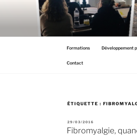
Aller
au
contenu
principal
Formations
Développement p
Contact
ÉTIQUETTE :
FIBROMYAL
PUBLIÉ
29/03/2016
LE
Fibromyalgie, quan