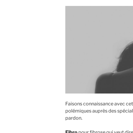
Faisons connaissance avec cett
polémiques auprès des spéciali
pardon.
Fibro
pour fibrose qui veut dir