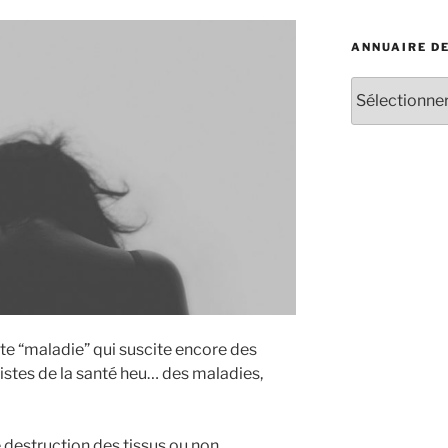
:
ANNUAIRE D
Annuaire
des
iridologues
e “maladie” qui suscite encore des
stes de la santé heu… des maladies,
e destruction des tissus ou non